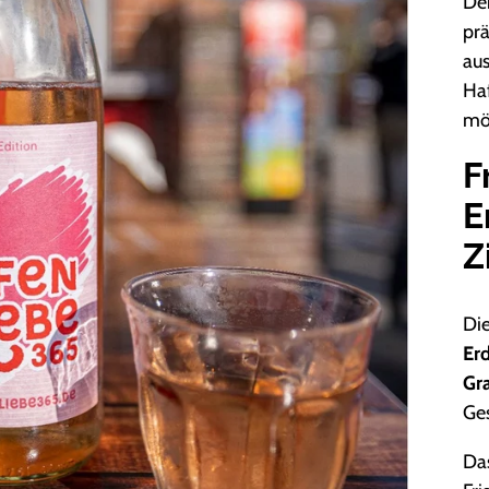
Der
prä
aus
Ha
mö
F
E
Z
Di
Er
Gra
Ge
Da