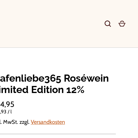
afenliebe365 Roséwein
imited Edition 12%
4,95
,93
/
l
l. MwSt. zzgl.
Versandkosten