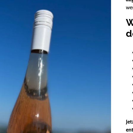
we
W
d
Jet
en