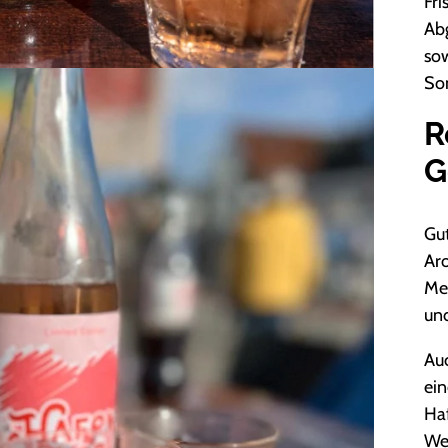
Fr
Abg
so
So
R
G
Gut
Aro
Mee
un
Auc
ei
Ha
We