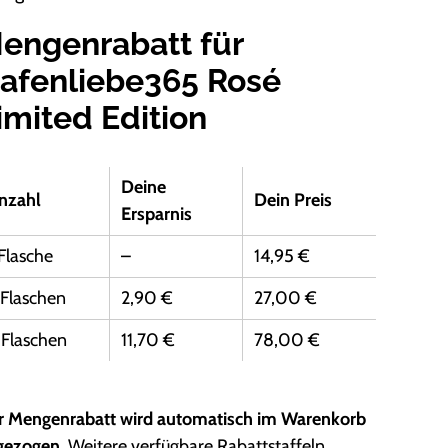
engenrabatt für
afenliebe365 Rosé
imited Edition
Deine
nzahl
Dein Preis
Ersparnis
 Flasche
–
14,95 €
 Flaschen
2,90 €
27,00 €
 Flaschen
11,70 €
78,00 €
r Mengenrabatt wird automatisch im Warenkorb
gezogen.
Weitere verfügbare Rabattstaffeln