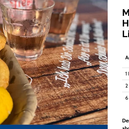
M
H
L
A
1
2
6
De
ab