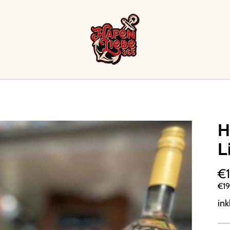
H
L
€1
€19
ink