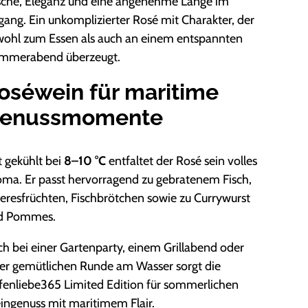
ische, Eleganz und eine angenehme Länge im
ang. Ein unkomplizierter Rosé mit Charakter, der
wohl zum Essen als auch an einem entspannten
mmerabend überzeugt.
oséwein für maritime
enussmomente
 gekühlt bei
8–10 °C
entfaltet der Rosé sein volles
ma. Er passt hervorragend zu gebratenem Fisch,
resfrüchten, Fischbrötchen sowie zu Currywurst
d Pommes.
h bei einer Gartenparty, einem Grillabend oder
ner gemütlichen Runde am Wasser sorgt die
fenliebe365 Limited Edition für sommerlichen
ingenuss mit maritimem Flair.