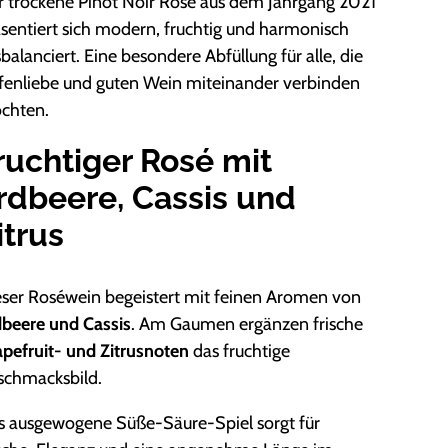
 trockene Pinot Noir Rosé aus dem Jahrgang 2021
sentiert sich modern, fruchtig und harmonisch
balanciert. Eine besondere Abfüllung für alle, die
fenliebe und guten Wein miteinander verbinden
chten.
ruchtiger Rosé mit
rdbeere, Cassis und
itrus
eser Roséwein begeistert mit feinen Aromen von
dbeere und Cassis
. Am Gaumen ergänzen frische
pefruit- und Zitrusnoten
das fruchtige
schmacksbild.
s ausgewogene Süße-Säure-Spiel sorgt für