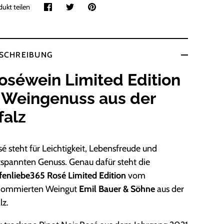
ukt teilen
Teilen
Twittern
Pinnen
SCHREIBUNG
oséwein Limited Edition
 Weingenuss aus der
falz
é steht für Leichtigkeit, Lebensfreude und
spannten Genuss. Genau dafür steht die
fenliebe365 Rosé Limited Edition
vom
nommierten Weingut
Emil Bauer & Söhne
aus der
lz.