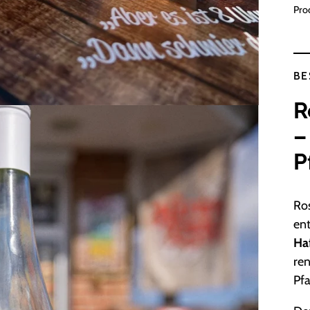
Prod
BE
R
–
P
Ros
ent
Ha
re
Pfa