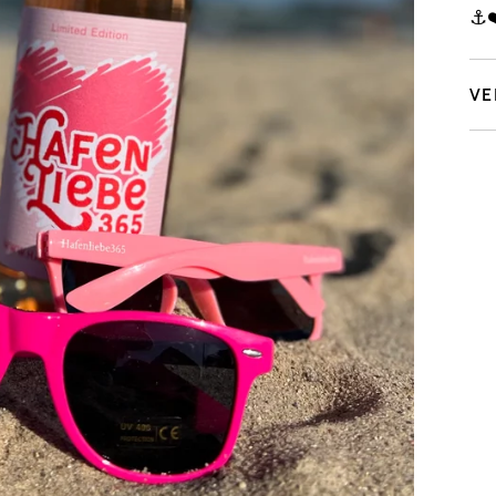
⚓❤
VE